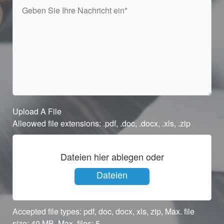
Upload A File
Alleowed file extensions: .pdf, .doc, .docx, .xls, .zip
Dateien hier ablegen oder
Dateien
auswählen
Accepted file types: pdf, doc, docx, xls, zip, Max. file
size: 40 MB, Max. files: 5.