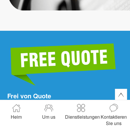
Frei von Quote
Bitte senden Sie uns Details Ihres Bedarfs, auch Drahtlänge,
Messgerät, Farbe, elektrische Schaltungen, Steckertyp, Größe
Heim
Um us
Dienstleistungen
Kontaktieren
und Bestellmenge. Wir werden Ihnen innerhalb von drei
Sie uns
Werktagen ein Angebot unterbreiten.