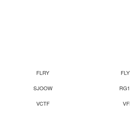
FLRY
FL
SJOOW
RG1
VCTF
VF