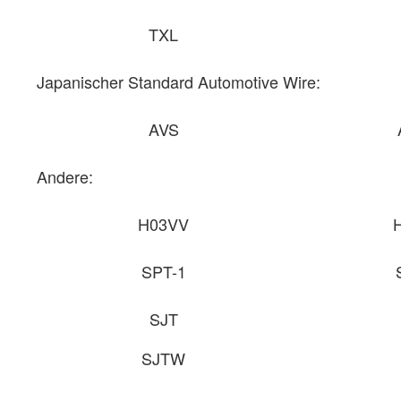
TXL
Japanischer Standard Automotive Wire:
AVS
Andere:
H03VV
SPT-1
SJT
SJTW