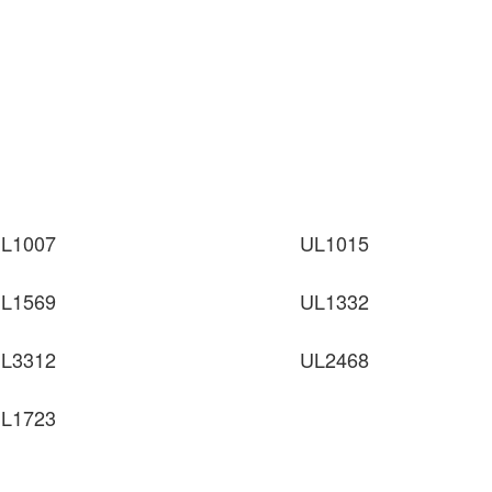
L1007
UL1015
L1569
UL1332
L3312
UL2468
L1723