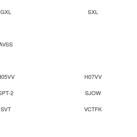
GXL
SXL
AVSS
H05VV
H07VV
SPT-2
SJOW
SVT
VCTFK